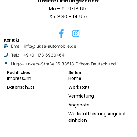
Unsere Öffnungszeiten:
Mo – Fr: 9-18 Uhr
Sa: 8:30 – 14 Uhr
F
I
a
n
Kontakt
Email: info@lukas-automobile.de
c
s
Tel.: +49 (0) 173 6930464
e
t
Hugo-Junkers-Straße 16 38518 Gifhorn Deutschland
b
a
o
g
Rechtliches
Seiten
Impressum
Home
o
r
Datenschutz
Werkstatt
k
a
Vermietung
-
m
Angebote
f
Werkstattleistung Angebot
einholen