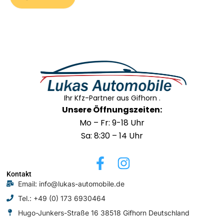
Ihr Kfz-Partner aus Gifhorn .
Unsere Öffnungszeiten:
Mo – Fr: 9-18 Uhr
Sa: 8:30 – 14 Uhr
F
I
a
n
Kontakt
Email: info@lukas-automobile.de
c
s
Tel.: +49 (0) 173 6930464
e
t
Hugo-Junkers-Straße 16 38518 Gifhorn Deutschland
b
a