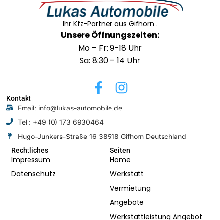
Ihr Kfz-Partner aus Gifhorn .
Unsere Öffnungszeiten:
Mo – Fr: 9-18 Uhr
Sa: 8:30 – 14 Uhr
F
I
a
n
Kontakt
Email: info@lukas-automobile.de
c
s
Tel.: +49 (0) 173 6930464
e
t
Hugo-Junkers-Straße 16 38518 Gifhorn Deutschland
b
a
o
g
Rechtliches
Seiten
Impressum
Home
o
r
Datenschutz
Werkstatt
k
a
Vermietung
-
m
Angebote
f
Werkstattleistung Angebot